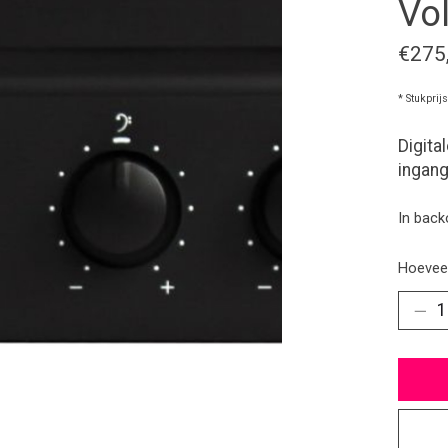
Vol
€275
* Stukprij
Digita
ingang
In back
Hoeveel