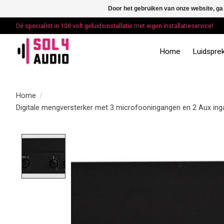
Door het gebruiken van onze website, ga
Dé specialist in 100 volt geluidsinstallatie met eigen installatieservice!
Home
Luidsprek
Home
/
Digitale mengversterker met 3 microfooningangen en 2 Aux ing
Product image slideshow Items