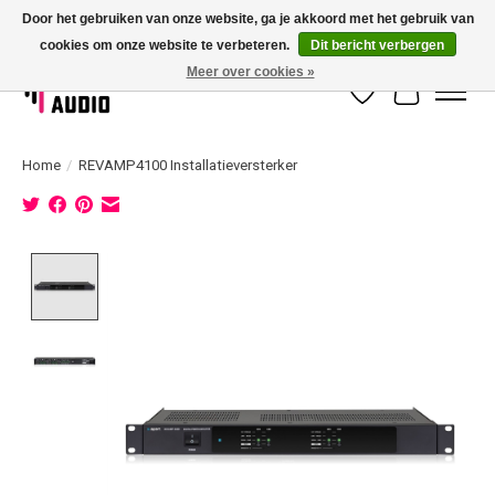
Door het gebruiken van onze website, ga je akkoord met het gebruik van
cookies om onze website te verbeteren.
Dit bericht verbergen
Dé specialist in 100 volt geluidsinstallatie met eigen installatieservice!
Meer over cookies »
Verlanglijst
Winkelwag
Home
/
REVAMP4100 Installatieversterker
Product image slideshow Items