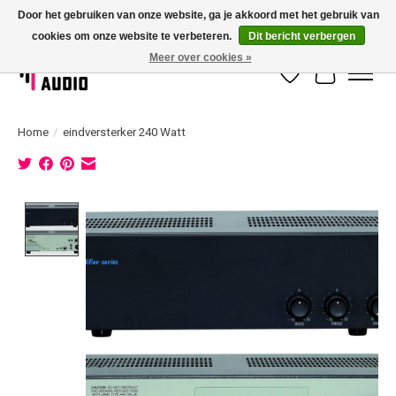
Door het gebruiken van onze website, ga je akkoord met het gebruik van
cookies om onze website te verbeteren.
Dit bericht verbergen
Dé specialist in 100 volt geluidsinstallatie met eigen installatieservice!
Meer over cookies »
Verlanglijst
Winkelwag
Home
/
eindversterker 240 Watt
Product image slideshow Items