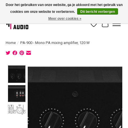
Door het gebruiken van onze website, ga je akkoord met het gebruik van
cookies om onze website te verbeteren.
Dit bericht verbergen
Dé specialist in 100 volt geluidsinstallatie met eigen installatieservice!
Meer over cookies »
Verlanglijst
Winkelwag
Home
/
PA-900 - Mono PA mixing amplifier, 120 W
Product image slideshow Items