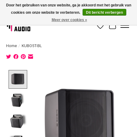
Door het gebruiken van onze website, ga je akkoord met het gebruik van
cookies om onze website te verbeteren.
Dit bericht verbergen
Dé specialist in 100 volt geluidsinstallatie met eigen installatieservice!
Meer over cookies »
Verlanglijst
Winkelwag
Home
/
KUBO5T-BL
Product image slideshow Items