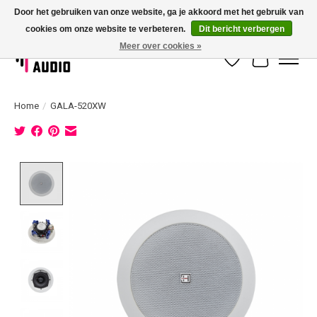
Door het gebruiken van onze website, ga je akkoord met het gebruik van
cookies om onze website te verbeteren.
Dit bericht verbergen
Dé specialist in 100 volt geluidsinstallatie met eigen installatieservice!
Meer over cookies »
Verlanglijst
Winkelwag
Home
/
GALA-520XW
Product image slideshow Items