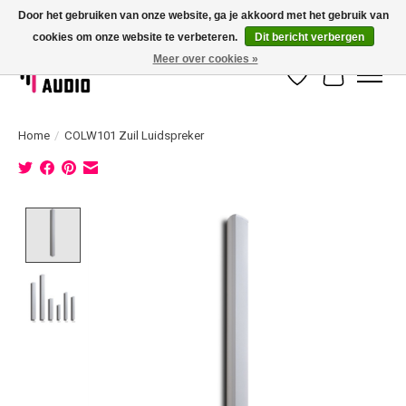
Door het gebruiken van onze website, ga je akkoord met het gebruik van
cookies om onze website te verbeteren.
Dit bericht verbergen
Dé specialist in 100 volt geluidsinstallatie met eigen installatieservice!
Meer over cookies »
Verlanglijst
Winkelwag
Home
/
COLW101 Zuil Luidspreker
Product image slideshow Items