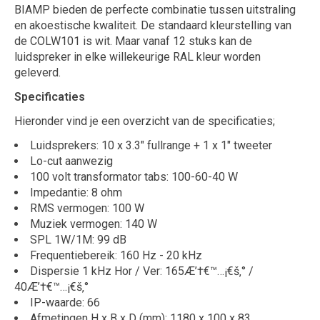
BIAMP bieden de perfecte combinatie tussen uitstraling
en akoestische kwaliteit. De standaard kleurstelling van
de COLW101 is wit. Maar vanaf 12 stuks kan de
luidspreker in elke willekeurige RAL kleur worden
geleverd.
Specificaties
Hieronder vind je een overzicht van de specificaties;
Luidsprekers: 10 x 3.3" fullrange + 1 x 1" tweeter
Lo-cut aanwezig
100 volt transformator tabs: 100-60-40 W
Impedantie: 8 ohm
RMS vermogen: 100 W
Muziek vermogen: 140 W
SPL 1W/1M: 99 dB
Frequentiebereik: 160 Hz - 20 kHz
Dispersie 1 kHz Hor / Ver: 165Æ’†€™…¡€š‚° /
40Æ’†€™…¡€š‚°
IP-waarde: 66
Afmetingen H x B x D (mm): 1180 x 100 x 83