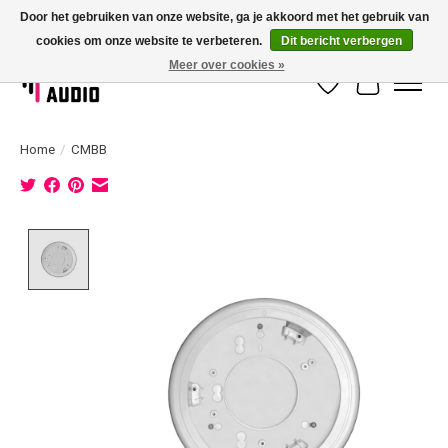
Door het gebruiken van onze website, ga je akkoord met het gebruik van
cookies om onze website te verbeteren.
Dit bericht verbergen
Dé specialist in 100 volt geluidsinstallatie met eigen installatieservice!
Meer over cookies »
Verlanglijst
Winkelwag
Home
/
CMBB
Product image slideshow Items