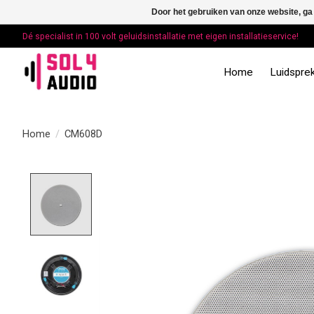
Door het gebruiken van onze website, ga
Dé specialist in 100 volt geluidsinstallatie met eigen installatieservice!
Home
Luidsprek
Home
/
CM608D
Product image slideshow Items