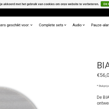
 je akkoord met het gebruik van cookies om onze website te verbeteren.
Dit 
ers geschikt voor:
Complete sets
Audio
Pauze-ala
BI
€56,
* Stukprij
De BIA
ontwer