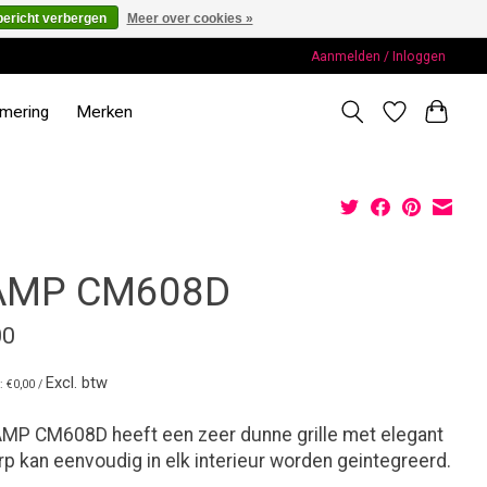
bericht verbergen
Meer over cookies »
Aanmelden / Inloggen
rmering
Merken
AMP CM608D
00
Excl. btw
s: €0,00 /
MP CM608D heeft een zeer dunne grille met elegant
p kan eenvoudig in elk interieur worden geintegreerd.