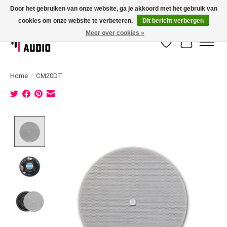
Door het gebruiken van onze website, ga je akkoord met het gebruik van
cookies om onze website te verbeteren.
Dit bericht verbergen
Dé specialist in 100 volt geluidsinstallatie met eigen installatieservice!
Meer over cookies »
Verlanglijst
Winkelwag
Home
/
CM20DT
Product image slideshow Items